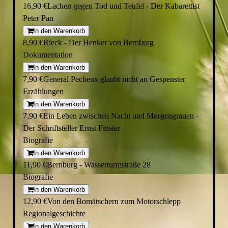
16,90 €
Lachen gegen Tod und Teufel - Der Kabarettist
Peter Pan
In den Warenkorb
8,90 €
Rieck - Der Henker von Bernburg
Dokumentation
In den Warenkorb
7,90 €
General Pecheux glaubt nicht an Gespenster
Erzählungen
In den Warenkorb
7,90 €
Ein Leben zwischen Nacht und Morgengrauen -
Der Schriftsteller Ernst Finster
Biografie
In den Warenkorb
11,90 €
Bernburg - Wasserturmstraße 28
Biografie
In den Warenkorb
12,90 €
Von den Bomätschern zum Motorschlepp
Regionalgeschichte
In den Warenkorb