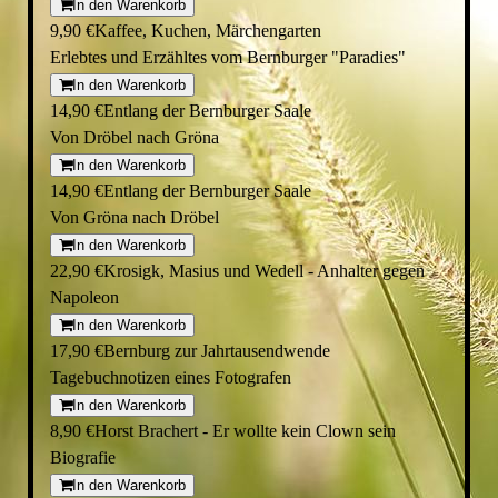
In den Warenkorb
9,90 €
Kaffee, Kuchen, Märchengarten
Erlebtes und Erzähltes vom Bernburger "Paradies"
In den Warenkorb
14,90 €
Entlang der Bernburger Saale
Von Dröbel nach Gröna
In den Warenkorb
14,90 €
Entlang der Bernburger Saale
Von Gröna nach Dröbel
In den Warenkorb
22,90 €
Krosigk, Masius und Wedell - Anhalter gegen
Napoleon
In den Warenkorb
17,90 €
Bernburg zur Jahrtausendwende
Tagebuchnotizen eines Fotografen
In den Warenkorb
8,90 €
Horst Brachert - Er wollte kein Clown sein
Biografie
In den Warenkorb