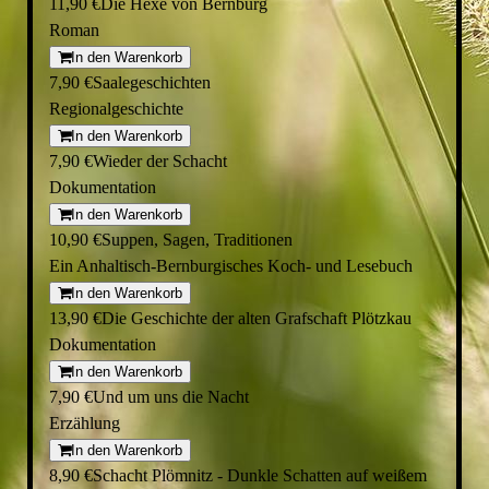
11,90 €
Die Hexe von Bernburg
Roman
In den Warenkorb
7,90 €
Saalegeschichten
Regionalgeschichte
In den Warenkorb
7,90 €
Wieder der Schacht
Dokumentation
In den Warenkorb
10,90 €
Suppen, Sagen, Traditionen
Ein Anhaltisch-Bernburgisches Koch- und Lesebuch
In den Warenkorb
13,90 €
Die Geschichte der alten Grafschaft Plötzkau
Dokumentation
In den Warenkorb
7,90 €
Und um uns die Nacht
Erzählung
In den Warenkorb
8,90 €
Schacht Plömnitz - Dunkle Schatten auf weißem